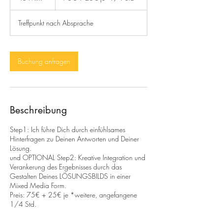
je*1/4
5
Std
M
Treffpunkt nach Absprache
i
n
.
Buchung anfragen
Beschreibung
Step1: Ich führe Dich durch einfühlsames
Hinterfragen zu Deinen Antworten und Deiner
Lösung.
und OPTIONAL Step2: Kreative Integration und
Verankerung des Ergebnisses durch das
Gestalten Deines LÖSUNGSBILDS in einer
Mixed Media Form.
Preis: 75€ + 25€ je *weitere, angefangene
1/4 Std.