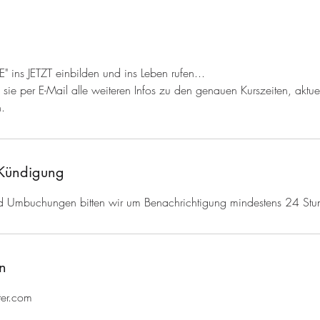
ns JETZT einbilden und ins Leben rufen...
n sie per E-Mail alle weiteren Infos zu den genauen Kurszeiten, aktue
n.
Kündigung
d Umbuchungen bitten wir um Benachrichtigung mindestens 24 Stu
n
ter.com