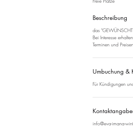
Freie Plätze
n
d
e
Beschreibung
t
das "GEWÜNSCHTE" i
Bei Interesse erhalte
Terminen und Preise
Umbuchung & 
Für Kündigungen un
Kontaktangabe
info@eva-imana-win