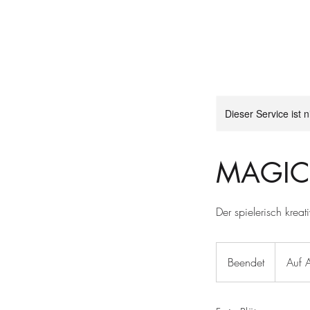
Dieser Service ist 
MAGIC
Der spielerisch krea
Auf
Anfrage
Beendet
B
Auf 
e
e